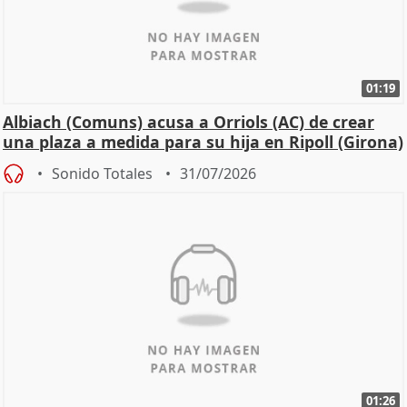
01:19
Albiach (Comuns) acusa a Orriols (AC) de crear
una plaza a medida para su hija en Ripoll (Girona)
Sonido Totales
31/07/2026
01:26