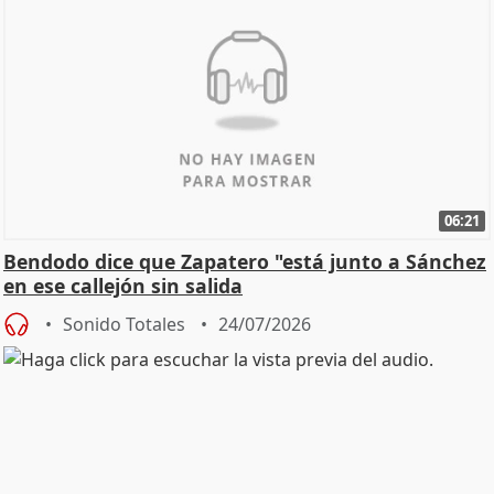
06:21
Bendodo dice que Zapatero "está junto a Sánchez
en ese callejón sin salida
Sonido Totales
24/07/2026