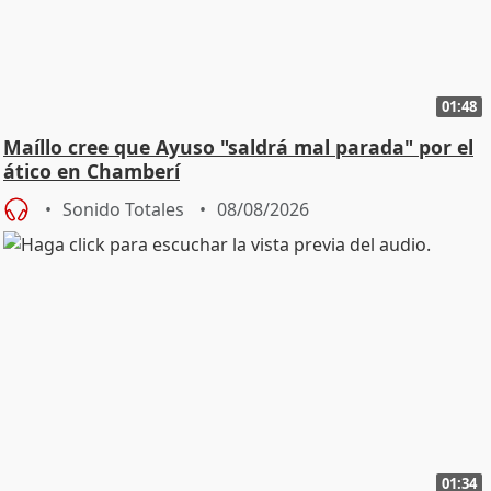
01:48
Maíllo cree que Ayuso "saldrá mal parada" por el
ático en Chamberí
Sonido Totales
08/08/2026
01:34