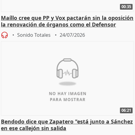
00:35
Maíllo cree que PP y Vox pactarán sin la oposición
la renovación de órganos como el Defensor
Sonido Totales
24/07/2026
06:21
Bendodo dice que Zapatero "está junto a Sánchez
en ese callejón sin salida