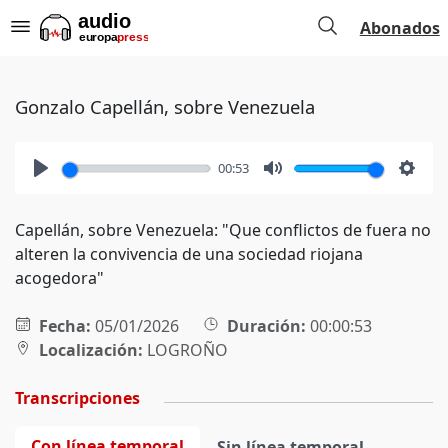
Abonados
Gonzalo Capellán, sobre Venezuela
00:53
Play
Mute
Setti
Capellán, sobre Venezuela: "Que conflictos de fuera no
alteren la convivencia de una sociedad riojana
acogedora"
Fecha:
05/01/2026
Duración:
00:00:53
Localización:
LOGROÑO
Transcripciones
Con línea temporal
Sin línea temporal