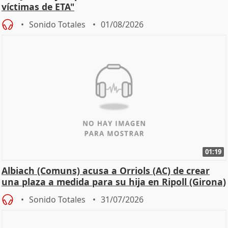
víctimas de ETA"
Sonido Totales
01/08/2026
01:19
Albiach (Comuns) acusa a Orriols (AC) de crear
una plaza a medida para su hija en Ripoll (Girona)
Sonido Totales
31/07/2026