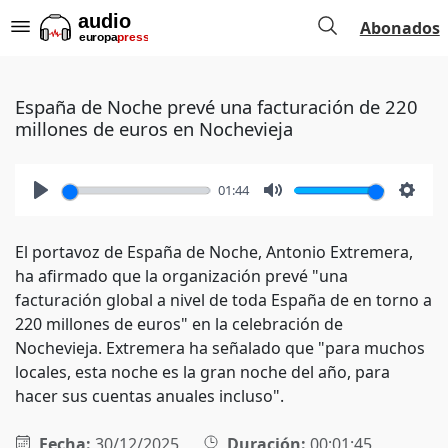
Abonados
España de Noche prevé una facturación de 220
millones de euros en Nochevieja
01:44
Play
Mute
Setti
El portavoz de España de Noche, Antonio Extremera,
ha afirmado que la organización prevé "una
facturación global a nivel de toda España de en torno a
220 millones de euros" en la celebración de
Nochevieja. Extremera ha señalado que "para muchos
locales, esta noche es la gran noche del año, para
hacer sus cuentas anuales incluso".
Fecha:
30/12/2025
Duración:
00:01:45