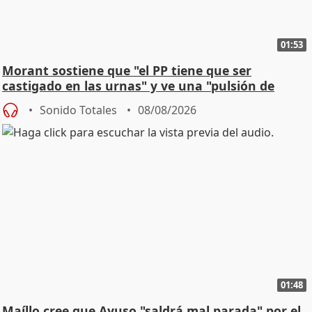
01:53
Morant sostiene que "el PP tiene que ser
castigado en las urnas" y ve una "pulsión de
cambio"
Sonido Totales
08/08/2026
01:48
Maíllo cree que Ayuso "saldrá mal parada" por el