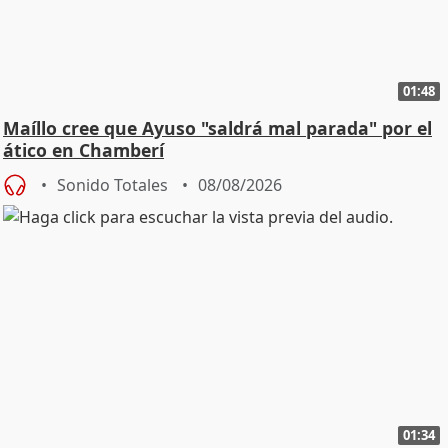
01:48
Maíllo cree que Ayuso "saldrá mal parada" por el
ático en Chamberí
Sonido Totales
08/08/2026
01:34