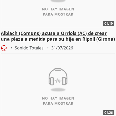
01:19
Albiach (Comuns) acusa a Orriols (AC) de crear
una plaza a medida para su hija en Ripoll (Girona)
Sonido Totales
31/07/2026
01:26