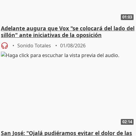
01:03
Adelante augura que Vox "se colocará del lado del
sillón" ante iniciativas de la oposición
Sonido Totales
01/08/2026
02:14
San José: "Ojalá pudiéramos evitar el dolor de las