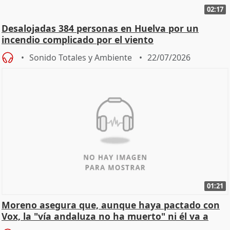
02:17
Desalojadas 384 personas en Huelva por un
incendio complicado por el viento
Sonido Totales y Ambiente
22/07/2026
01:21
Moreno asegura que, aunque haya pactado con
Vox, la "vía andaluza no ha muerto" ni él va a
"cambiar"