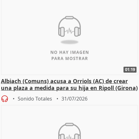
01:19
Albiach (Comuns) acusa a Orriols (AC) de crear
una plaza a medida para su hija en Ripoll (Girona)
Sonido Totales
31/07/2026