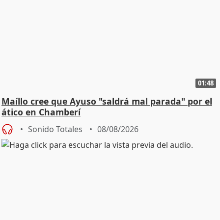
01:48
Maíllo cree que Ayuso "saldrá mal parada" por el
ático en Chamberí
Sonido Totales
08/08/2026