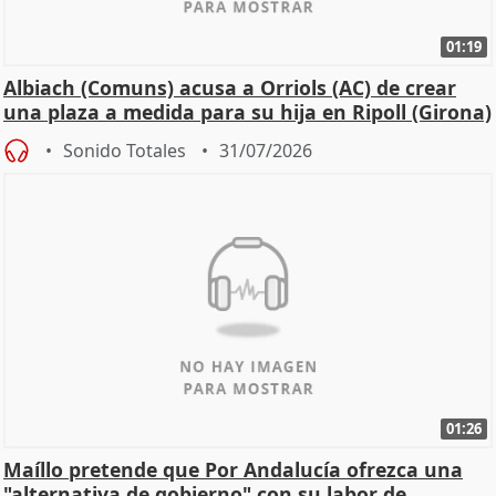
01:19
Albiach (Comuns) acusa a Orriols (AC) de crear
una plaza a medida para su hija en Ripoll (Girona)
Sonido Totales
31/07/2026
01:26
Maíllo pretende que Por Andalucía ofrezca una
"alternativa de gobierno" con su labor de