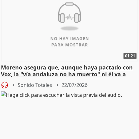
01:21
Moreno asegura que, aunque haya pactado con
Vox, la "vía andaluza no ha muerto" ni él va a
"cambiar"
Sonido Totales
22/07/2026