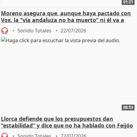
01:21
Moreno asegura que, aunque haya pactado con
Vox, la "vía andaluza no ha muerto" ni él va a
"cambiar"
Sonido Totales
22/07/2026
08:53
Llorca defiende que los presupuestos dan
“estabilidad” y dice que no ha hablado con Feijóo
Sonido Totales
22/07/2026