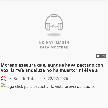
01:21
Moreno asegura que, aunque haya pactado con
Vox, la "vía andaluza no ha muerto" ni él va a
"cambiar"
Sonido Totales
22/07/2026