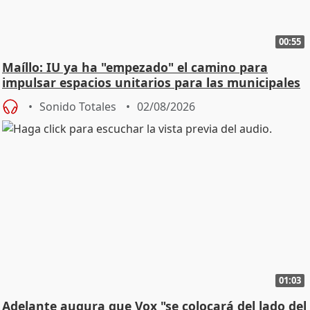
00:55
Maíllo: IU ya ha "empezado" el camino para
impulsar espacios unitarios para las municipales
Sonido Totales
02/08/2026
01:03
Adelante augura que Vox "se colocará del lado del