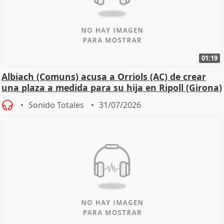
01:19
Albiach (Comuns) acusa a Orriols (AC) de crear
una plaza a medida para su hija en Ripoll (Girona)
Sonido Totales
31/07/2026