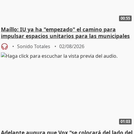
00:55
Maíllo: IU ya ha "empezado" el camino para
impulsar espacios unitarios para las municipales
Sonido Totales
02/08/2026
01:03
Adelante augura que Vox "se colocará del lado del