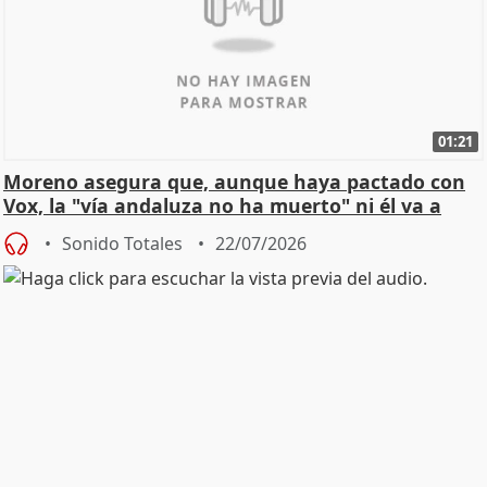
01:21
Moreno asegura que, aunque haya pactado con
Vox, la "vía andaluza no ha muerto" ni él va a
"cambiar"
Sonido Totales
22/07/2026