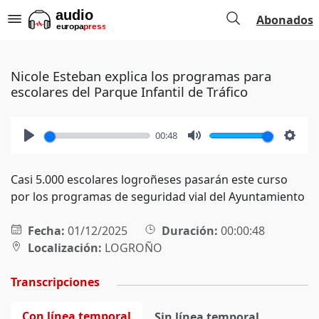
Abonados
Nicole Esteban explica los programas para
escolares del Parque Infantil de Tráfico
00:48
Play
Mute
Setti
Casi 5.000 escolares logroñeses pasarán este curso
por los programas de seguridad vial del Ayuntamiento
Fecha:
01/12/2025
Duración:
00:00:48
Localización:
LOGROÑO
Transcripciones
Con línea temporal
Sin línea temporal