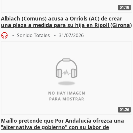
01:19
Albiach (Comuns) acusa a Orriols (AC) de crear
una plaza a medida para su hija en Ripoll (Girona)
Sonido Totales
31/07/2026
01:26
Maíllo pretende que Por Andalucía ofrezca una
"alternativa de gobierno" con su labor de