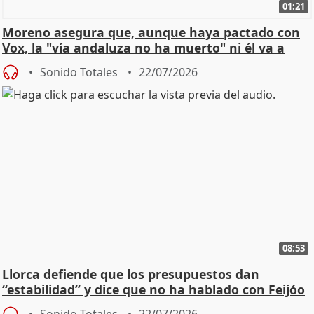
01:21
Moreno asegura que, aunque haya pactado con
Vox, la "vía andaluza no ha muerto" ni él va a
"cambiar"
Sonido Totales
22/07/2026
08:53
Llorca defiende que los presupuestos dan
“estabilidad” y dice que no ha hablado con Feijóo
Sonido Totales
22/07/2026