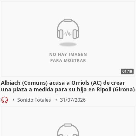
01:19
Albiach (Comuns) acusa a Orriols (AC) de crear
una plaza a medida para su hija en Ripoll (Girona)
Sonido Totales
31/07/2026