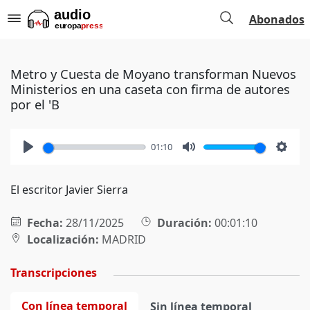
Abonados
Metro y Cuesta de Moyano transforman Nuevos
Ministerios en una caseta con firma de autores
por el 'B
01:10
Play
Mute
Setti
El escritor Javier Sierra
Fecha:
28/11/2025
Duración:
00:01:10
Localización:
MADRID
Transcripciones
Con línea temporal
Sin línea temporal