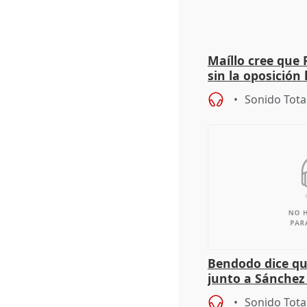
Maíllo cree que 
sin la oposición
órganos como el
Sonido Tota
Bendodo dice qu
junto a Sánchez 
salida
Sonido Tota