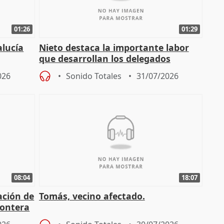
01:26
01:29
alucía
Nieto destaca la importante labor
que desarrollan los delegados
osición
territoriales de la Junta
026
Sonido Totales
31/07/2026
08:04
18:07
ación de
Tomás, vecino afectado.
rontera