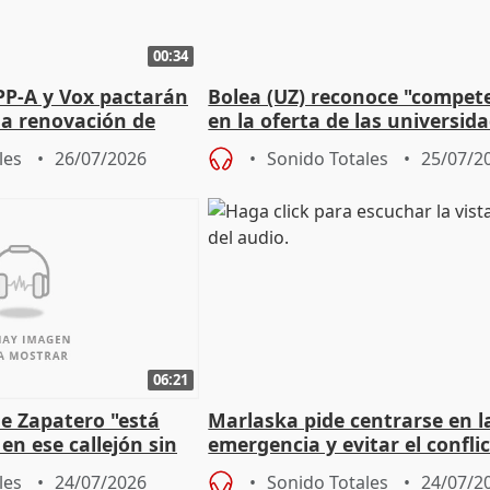
00:34
PP-A y Vox pactarán
Bolea (UZ) reconoce "compet
 la renovación de
en la oferta de las universid
 Defensor
privadas
les
26/07/2026
Sonido Totales
25/07/2
06:21
e Zapatero "está
Marlaska pide centrarse en l
en ese callejón sin
emergencia y evitar el confli
político
les
24/07/2026
Sonido Totales
24/07/2