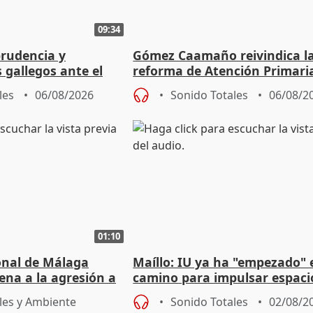
09:34
prudencia y
Gómez Caamaño reivindica l
s gallegos ante el
reforma de Atención Primari
e agosto
reforzará la autogestión
les
06/08/2026
Sonido Totales
06/08/2
01:10
ional de Málaga
Maíllo: IU ya ha "empezado" 
ena a la agresión a
camino para impulsar espaci
de Urgencias
unitarios para las municipal
les y Ambiente
Sonido Totales
02/08/2