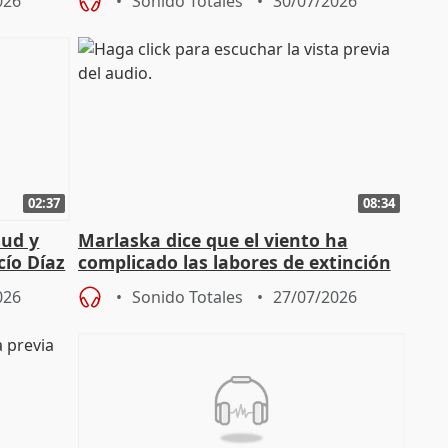
026
Sonido Totales
30/07/2026
02:37
08:34
tud y
Marlaska dice que el viento ha
cío Díaz
complicado las labores de extinción
durante la madrugada
026
Sonido Totales
27/07/2026