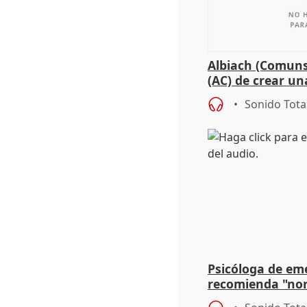
Albiach (Comuns
(AC) de crear un
para su hija en R
Sonido Tota
Psicóloga de em
recomienda "nor
síntomas tras su