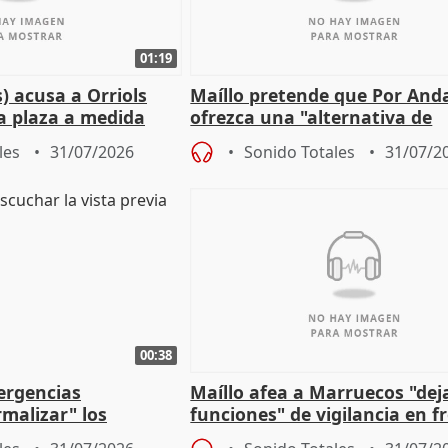
01:19
) acusa a Orriols
Maíllo pretende que Por And
a plaza a medida
ofrezca una "alternativa de
ipoll (Girona)
gobierno" con su labor de op
les
31/07/2026
Sonido Totales
31/07/2
00:38
ergencias
Maíllo afea a Marruecos "dej
malizar" los
funciones" de vigilancia en f
frir un incendio
con Ceuta