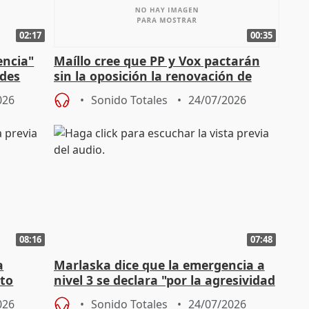
02:17
00:35
encia"
Maíllo cree que PP y Vox pactarán
ades
sin la oposición la renovación de
órganos como el Defensor
026
Sonido Totales
24/07/2026
08:16
07:48
a
Marlaska dice que la emergencia a
cto
nivel 3 se declara "por la agresividad
de los incendios"
026
Sonido Totales
24/07/2026