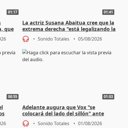
01:17
01:41
a
La actriz Susana Abaitua cree que la
a, que
extrema derecha "está legalizando la
homofobia"
026
Sonido Totales
05/08/2026
00:55
01:03
el
Adelante augura que Vox "se
os
colocará del lado del sillón" ante
es
iniciativas de la oposición
026
Sonido Totales
01/08/2026