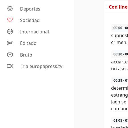
Con lín
Deportes
Sociedad
00:00 - 0
Internacional
supuest
crimen.
Editado
Bruto
00:20 - 0
acuarte
Ir a europapress.tv
un ases
00:38 - 0
determi
estrang
Jaén se
comanda
01:08 - 0