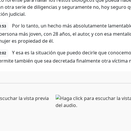
co forense para hallar los restos biológicos que pueda haber 
an otra serie de diligencias y seguramente no, hoy seguro 
ión judicial.
Por lo tanto, un hecho más absolutamente lamentabl
1:53
persona más joven, con 28 años, el autor, y con esa mental
mujer es propiedad de él.
Y esa es la situación que puedo decirle que conocemos 
2:02
ermite también que sea decretada finalmente otra víctima 