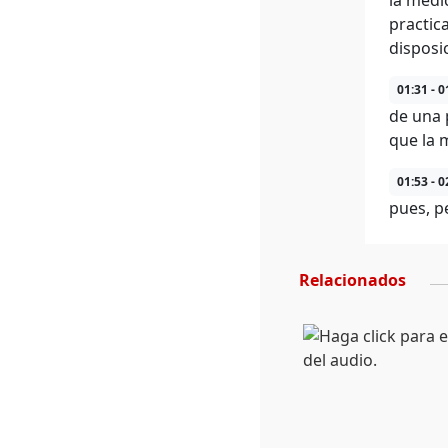
la médi
practic
disposic
01:31 - 0
de una 
que la 
01:53 - 0
pues, p
Relacionados