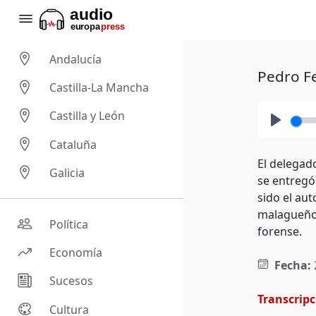
Andalucía
Pedro Fe
Castilla-La Mancha
Castilla y León
Play
Cataluña
El delegad
Galicia
se entregó 
sido el au
malagueño 
Política
forense.
Economía
Fecha:
Sucesos
Transcrip
Cultura