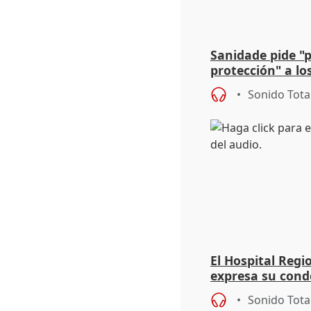
Sanidade pide "
protección" a lo
eclipse del 12 d
Sonido Tota
El Hospital Reg
expresa su cond
dos enfermeras 
Sonido Tota