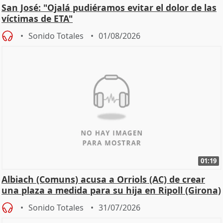
San José: "Ojalá pudiéramos evitar el dolor de las
víctimas de ETA"
Sonido Totales
01/08/2026
01:19
Albiach (Comuns) acusa a Orriols (AC) de crear
una plaza a medida para su hija en Ripoll (Girona)
Sonido Totales
31/07/2026