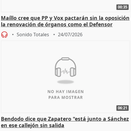
00:35
Maíllo cree que PP y Vox pactarán sin la oposición
la renovación de órganos como el Defensor
Sonido Totales
24/07/2026
06:21
Bendodo dice que Zapatero "está junto a Sánchez
en ese callejón sin salida