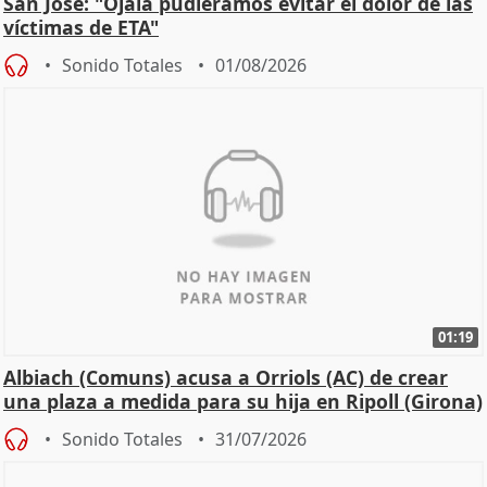
San José: "Ojalá pudiéramos evitar el dolor de las
víctimas de ETA"
Sonido Totales
01/08/2026
01:19
Albiach (Comuns) acusa a Orriols (AC) de crear
una plaza a medida para su hija en Ripoll (Girona)
Sonido Totales
31/07/2026