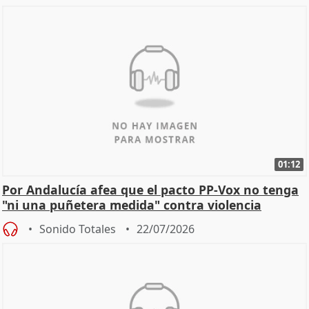
01:12
Por Andalucía afea que el pacto PP-Vox no tenga
"ni una puñetera medida" contra violencia
machista
Sonido Totales
22/07/2026