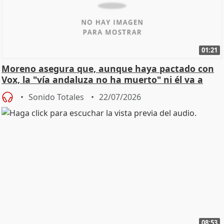
01:21
Moreno asegura que, aunque haya pactado con
Vox, la "vía andaluza no ha muerto" ni él va a
"cambiar"
Sonido Totales
22/07/2026
08:53