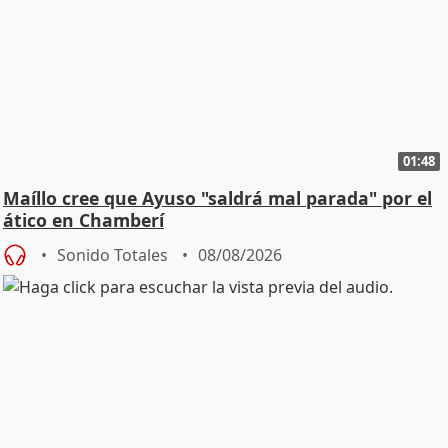
01:48
Maíllo cree que Ayuso "saldrá mal parada" por el
ático en Chamberí
Sonido Totales
08/08/2026