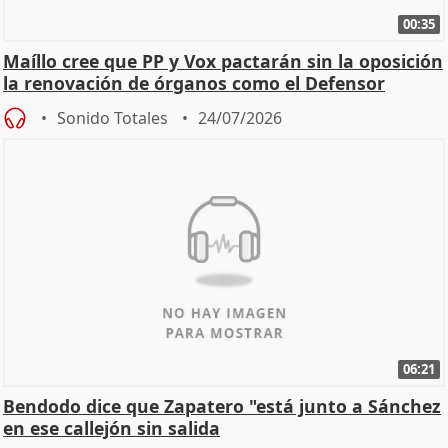
00:35
Maíllo cree que PP y Vox pactarán sin la oposición
la renovación de órganos como el Defensor
Sonido Totales
24/07/2026
06:21
Bendodo dice que Zapatero "está junto a Sánchez
en ese callejón sin salida