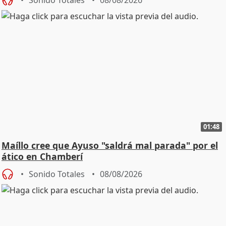
01:48
Maíllo cree que Ayuso "saldrá mal parada" por el
ático en Chamberí
Sonido Totales
08/08/2026