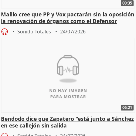
00:35
Maíllo cree que PP y Vox pactarán sin la oposición
la renovación de órganos como el Defensor
Sonido Totales
24/07/2026
06:21
Bendodo dice que Zapatero "está junto a Sánchez
en ese callejón sin salida