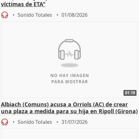
víctimas de ETA"
Sonido Totales
01/08/2026
01:19
Albiach (Comuns) acusa a Orriols (AC) de crear
una plaza a medida para su hija en Ripoll (Girona)
Sonido Totales
31/07/2026