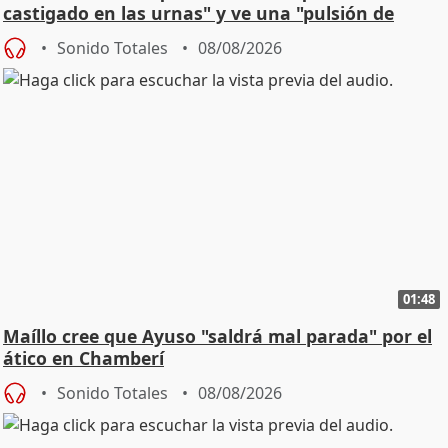
castigado en las urnas" y ve una "pulsión de
cambio"
Sonido Totales
08/08/2026
01:48
Maíllo cree que Ayuso "saldrá mal parada" por el
ático en Chamberí
Sonido Totales
08/08/2026