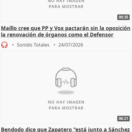
00:35
Maíllo cree que PP y Vox pactarán sin la oposición
la renovación de órganos como el Defensor
Sonido Totales
24/07/2026
06:21
Bendodo dice que Zapatero "está junto a Sánchez