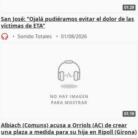
01:29
San José: "Ojalá pudiéramos evitar el dolor de las
víctimas de ETA"
Sonido Totales
01/08/2026
01:19
Albiach (Comuns) acusa a Orriols (AC) de crear
una plaza a medida para su hija en Ripoll (Girona)