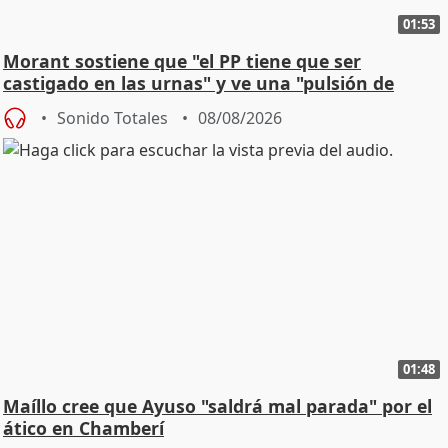
01:53
Morant sostiene que "el PP tiene que ser
castigado en las urnas" y ve una "pulsión de
cambio"
Sonido Totales
08/08/2026
01:48
Maíllo cree que Ayuso "saldrá mal parada" por el
ático en Chamberí