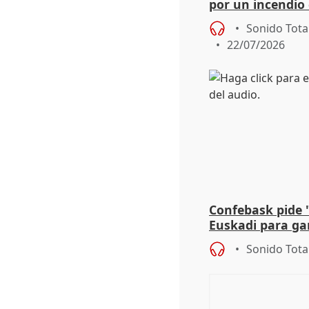
por un incendio 
viento
Sonido Tota
22/07/2026
Confebask pide 
Euskadi para gar
con un pacto de
Sonido Tota