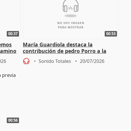
00:37
00:53
demos
María Guardiola destaca la
 camino
contribución de pedro Porro a la
"segunda estrella" de España
026
Sonido Totales
20/07/2026
00:56