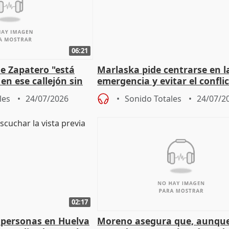
06:21
e Zapatero "está
Marlaska pide centrarse en l
en ese callejón sin
emergencia y evitar el confli
político
les
24/07/2026
Sonido Totales
24/07/2
02:17
 personas en Huelva
Moreno asegura que, aunqu