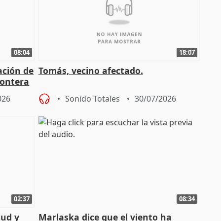
08:04
18:07
ación de
Tomás, vecino afectado.
rontera
026
Sonido Totales
30/07/2026
02:37
08:34
tud y
Marlaska dice que el viento ha