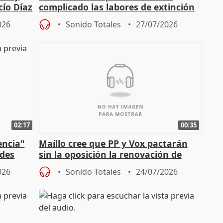
cío Díaz
complicado las labores de extinción
durante la madrugada
026
Sonido Totales
27/07/2026
02:17
00:35
encia"
Maíllo cree que PP y Vox pactarán
ades
sin la oposición la renovación de
órganos como el Defensor
026
Sonido Totales
24/07/2026