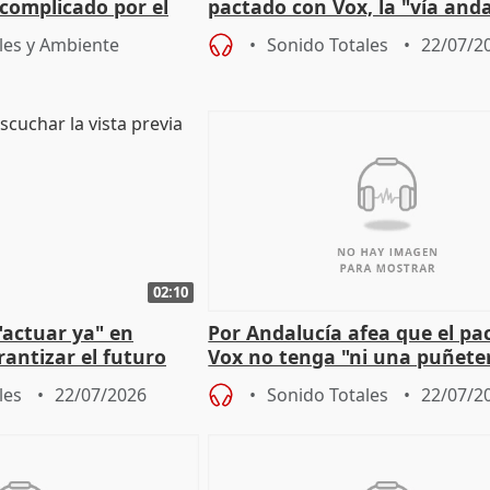
complicado por el
pactado con Vox, la "vía and
ha muerto" ni él va a "cambi
les y Ambiente
Sonido Totales
22/07/2
02:10
"actuar ya" en
Por Andalucía afea que el pa
antizar el futuro
Vox no tenga "ni una puñete
 país
medida" contra violencia ma
les
22/07/2026
Sonido Totales
22/07/2