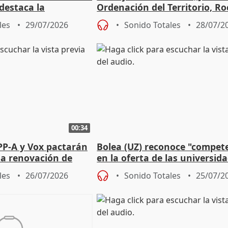
 destaca la
Ordenación del Territorio, Ro
la prevención
les
29/07/2026
Sonido Totales
28/07/2
00:34
PP-A y Vox pactarán
Bolea (UZ) reconoce "compet
 la renovación de
en la oferta de las universid
 Defensor
privadas
les
26/07/2026
Sonido Totales
25/07/2