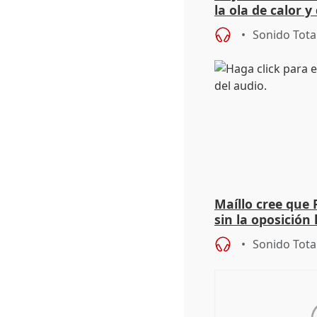
la ola de calor y
importancia de 
Sonido Tota
Maíllo cree que 
sin la oposición
órganos como el
Sonido Tota