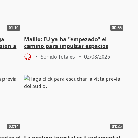
01:10
00:55
ga
Maíllo: IU ya ha "empezado" el
sión a
camino para impulsar espacios
unitarios para las municipales
Sonido Totales
02/08/2026
02:14
01:25
vitar el
La gestión forestal es fundamental