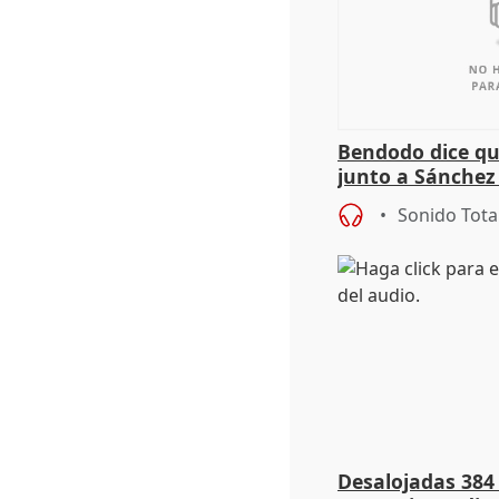
Bendodo dice qu
junto a Sánchez 
salida
Sonido Tota
Desalojadas 384