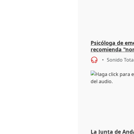
Psicóloga de em
recomienda "nor
síntomas tras su
Sonido Tota
La Junta de Anda