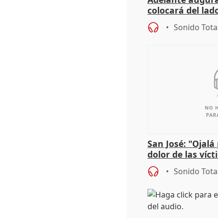
colocará del lado
iniciativas de la
Sonido Tota
San José: "Ojalá
dolor de las víc
Sonido Tota