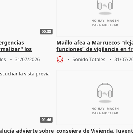
00:38
ergencias
Maíllo afea a Marruecos "dej
malizar" los
funciones" de vigilancia en f
frir un incendio
con Ceuta
les
31/07/2026
Sonido Totales
31/07/2
01:46
lucía advierte sobre
consejera de Vivienda, Juven