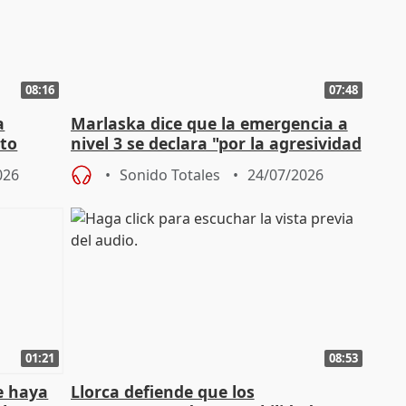
08:16
07:48
a
Marlaska dice que la emergencia a
cto
nivel 3 se declara "por la agresividad
de los incendios"
026
Sonido Totales
24/07/2026
01:21
08:53
e haya
Llorca defiende que los