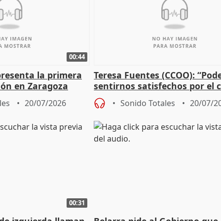
00:44
presenta la primera
Teresa Fuentes (CCOO): “Po
tlón en Zaragoza
sentirnos satisfechos por el
recorrido”
les
20/07/2026
Sonido Totales
20/07/2
00:31