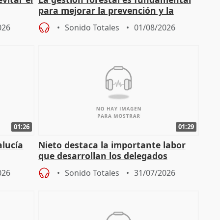
para mejorar la prevención y la
actuación frente a incendios
026
Sonido Totales
01/08/2026
01:26
01:29
alucía
Nieto destaca la importante labor
que desarrollan los delegados
osición
territoriales de la Junta
026
Sonido Totales
31/07/2026