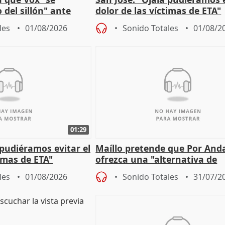
 del sillón" ante
dolor de las víctimas de ETA"
 oposición
les
01/08/2026
Sonido Totales
01/08/2
01:29
 pudiéramos evitar el
Maíllo pretende que Por And
timas de ETA"
ofrezca una "alternativa de
gobierno" con su labor de op
les
01/08/2026
Sonido Totales
31/07/2