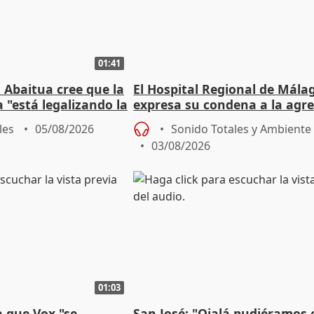
01:41
 Abaitua cree que la
El Hospital Regional de Mála
 "está legalizando la
expresa su condena a la agre
dos enfermeras de Urgencias
les
05/08/2026
Sonido Totales y Ambiente
03/08/2026
01:03
 que Vox "se
San José: "Ojalá pudiéramos e