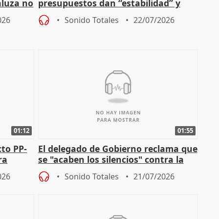
aluza no
presupuestos dan “estabilidad” y
ar"
dice que no ha hablado con Feijóo
026
Sonido Totales
22/07/2026
01:12
01:55
cto PP-
El delegado de Gobierno reclama que
ra
se "acaben los silencios" contra la
chista
violencia de género
026
Sonido Totales
21/07/2026