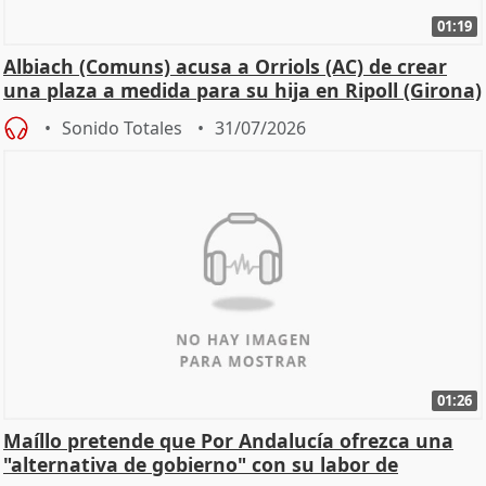
01:19
Albiach (Comuns) acusa a Orriols (AC) de crear
una plaza a medida para su hija en Ripoll (Girona)
Sonido Totales
31/07/2026
01:26
Maíllo pretende que Por Andalucía ofrezca una
"alternativa de gobierno" con su labor de