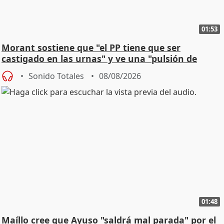
01:53
Morant sostiene que "el PP tiene que ser
castigado en las urnas" y ve una "pulsión de
cambio"
Sonido Totales
08/08/2026
01:48
Maíllo cree que Ayuso "saldrá mal parada" por el