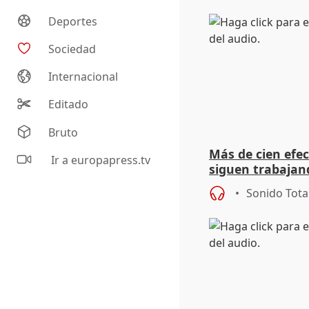
Deportes
Sociedad
Internacional
Editado
Bruto
Más de cien efec
Ir a europapress.tv
siguen trabajand
Niebla (Huelva)
Sonido Tota