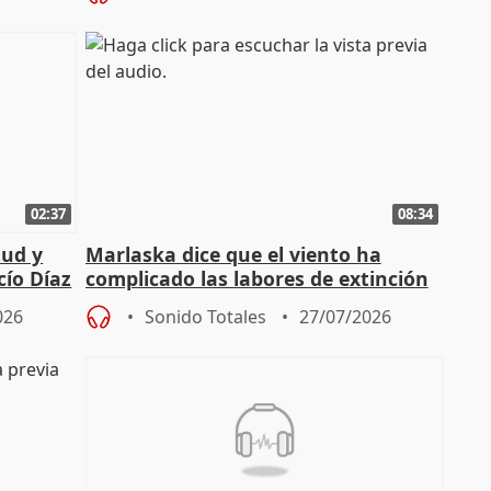
02:37
08:34
tud y
Marlaska dice que el viento ha
cío Díaz
complicado las labores de extinción
durante la madrugada
026
Sonido Totales
27/07/2026