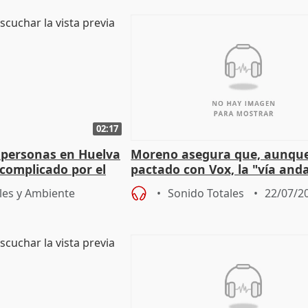
02:17
 personas en Huelva
Moreno asegura que, aunqu
complicado por el
pactado con Vox, la "vía and
ha muerto" ni él va a "cambi
les y Ambiente
Sonido Totales
22/07/2