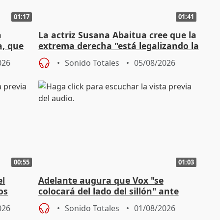
01:17
01:41
a
La actriz Susana Abaitua cree que la
a, que
extrema derecha "está legalizando la
homofobia"
026
Sonido Totales
05/08/2026
00:55
01:03
el
Adelante augura que Vox "se
os
colocará del lado del sillón" ante
es
iniciativas de la oposición
026
Sonido Totales
01/08/2026