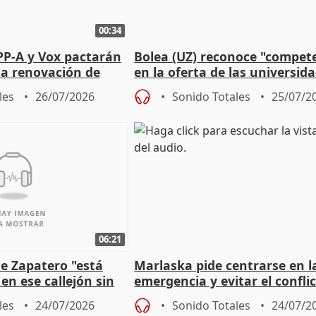
00:34
PP-A y Vox pactarán
Bolea (UZ) reconoce "compet
 la renovación de
en la oferta de las universid
 Defensor
privadas
les
26/07/2026
Sonido Totales
25/07/2
06:21
e Zapatero "está
Marlaska pide centrarse en l
en ese callejón sin
emergencia y evitar el confli
político
les
24/07/2026
Sonido Totales
24/07/2