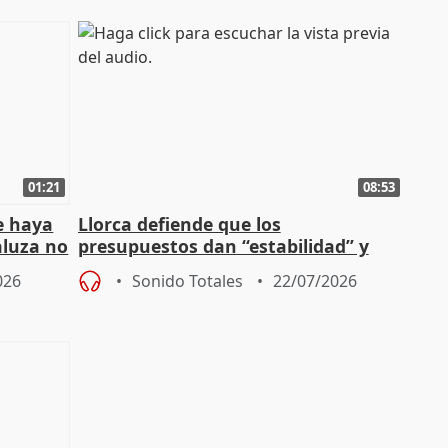
01:21
08:53
e haya
Llorca defiende que los
aluza no
presupuestos dan “estabilidad” y
ar"
dice que no ha hablado con Feijóo
026
Sonido Totales
22/07/2026