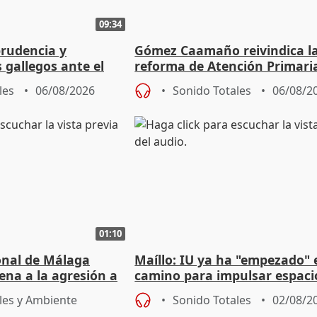
09:34
prudencia y
Gómez Caamaño reivindica l
s gallegos ante el
reforma de Atención Primari
e agosto
reforzará la autogestión
les
06/08/2026
Sonido Totales
06/08/2
01:10
ional de Málaga
Maíllo: IU ya ha "empezado" 
ena a la agresión a
camino para impulsar espaci
de Urgencias
unitarios para las municipal
les y Ambiente
Sonido Totales
02/08/2