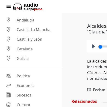
Andalucía
Alcaldes
Castilla-La Mancha
'Claudia'
Castilla y León
Cataluña
Play
Galicia
La alcaldes
incertidumb
Cáceres. A
Política
normalidad
Economía
Fecha:
Sucesos
Relacionados
Cultura