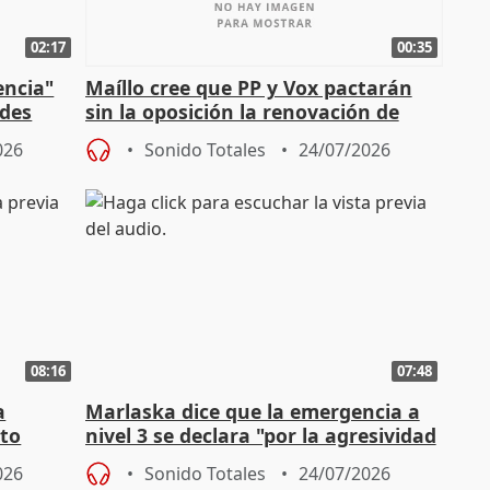
02:17
00:35
encia"
Maíllo cree que PP y Vox pactarán
ades
sin la oposición la renovación de
órganos como el Defensor
026
Sonido Totales
24/07/2026
08:16
07:48
a
Marlaska dice que la emergencia a
cto
nivel 3 se declara "por la agresividad
de los incendios"
026
Sonido Totales
24/07/2026