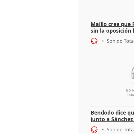
Maíllo cree que 
sin la oposición
órganos como el
Sonido Tota
Bendodo dice qu
junto a Sánchez 
salida
Sonido Tota