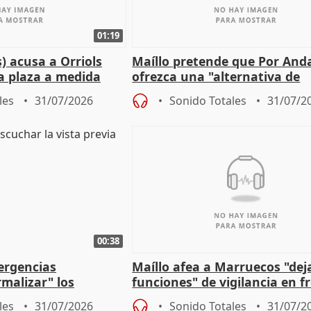
01:19
) acusa a Orriols
Maíllo pretende que Por And
a plaza a medida
ofrezca una "alternativa de
ipoll (Girona)
gobierno" con su labor de op
les
31/07/2026
Sonido Totales
31/07/2
00:38
ergencias
Maíllo afea a Marruecos "dej
malizar" los
funciones" de vigilancia en f
frir un incendio
con Ceuta
les
31/07/2026
Sonido Totales
31/07/2