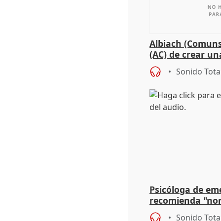
Albiach (Comuns
(AC) de crear un
para su hija en R
Sonido Tota
Psicóloga de em
recomienda "nor
síntomas tras su
Sonido Tota