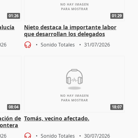
01:26
01:29
alucía
Nieto destaca la importante labor
que desarrollan los delegados
osición
territoriales de la Junta
026
Sonido Totales
31/07/2026
08:04
18:07
ación de
Tomás, vecino afectado.
rontera
026
Sonido Totales
30/07/2026