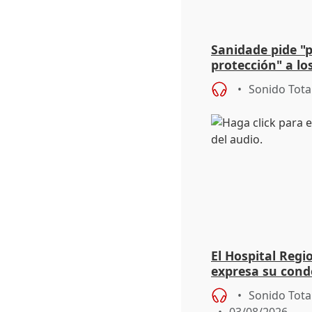
Sanidade pide "
protección" a lo
eclipse del 12 d
Sonido Tota
El Hospital Reg
expresa su cond
dos enfermeras 
Sonido Tota