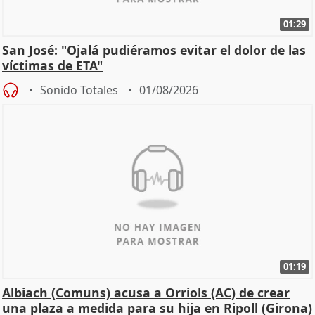
01:29
San José: "Ojalá pudiéramos evitar el dolor de las
víctimas de ETA"
Sonido Totales
01/08/2026
01:19
Albiach (Comuns) acusa a Orriols (AC) de crear
una plaza a medida para su hija en Ripoll (Girona)