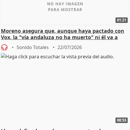
01:21
Moreno asegura que, aunque haya pactado con
Vox, la "vía andaluza no ha muerto" ni él va a
"cambiar"
Sonido Totales
22/07/2026
08:53