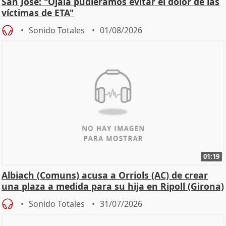
San José: "Ojalá pudiéramos evitar el dolor de las
víctimas de ETA"
Sonido Totales
01/08/2026
01:19
Albiach (Comuns) acusa a Orriols (AC) de crear
una plaza a medida para su hija en Ripoll (Girona)
Sonido Totales
31/07/2026