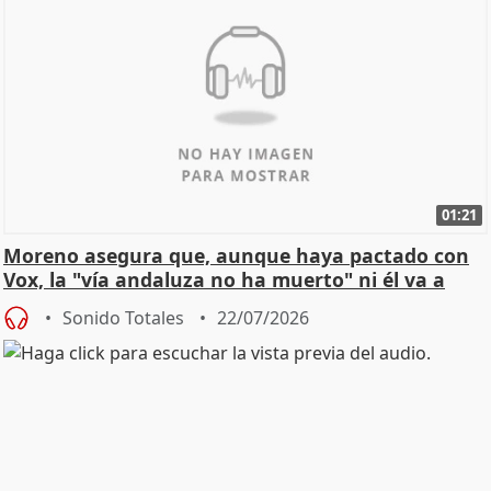
01:21
Moreno asegura que, aunque haya pactado con
Vox, la "vía andaluza no ha muerto" ni él va a
"cambiar"
Sonido Totales
22/07/2026