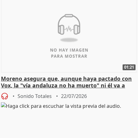
01:21
Moreno asegura que, aunque haya pactado con
Vox, la "vía andaluza no ha muerto" ni él va a
"cambiar"
Sonido Totales
22/07/2026