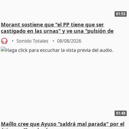
01:53
Morant sostiene que "el PP tiene que ser
castigado en las urnas" y ve una "pulsión de
cambio"
Sonido Totales
08/08/2026
01:48
Maíllo cree que Ayuso "saldrá mal parada" por el