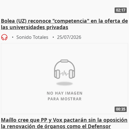
02:17
Bolea (UZ) reconoce "competencia" en la oferta de
las universidades privadas
Sonido Totales
25/07/2026
00:35
Maíllo cree que PP y Vox pactarán sin la oposición
la renovación de órganos como el Defensor