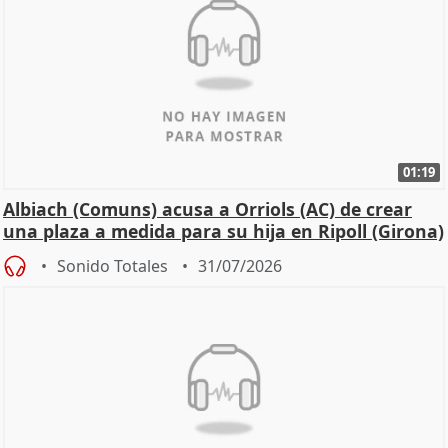
01:19
Albiach (Comuns) acusa a Orriols (AC) de crear
una plaza a medida para su hija en Ripoll (Girona)
Sonido Totales
31/07/2026