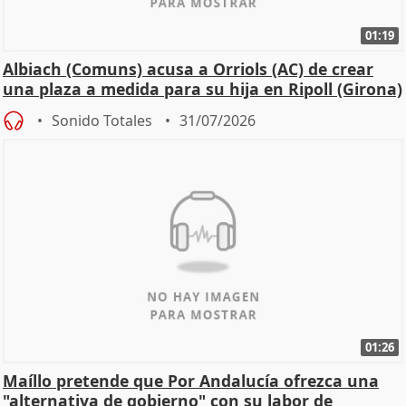
01:19
Albiach (Comuns) acusa a Orriols (AC) de crear
una plaza a medida para su hija en Ripoll (Girona)
Sonido Totales
31/07/2026
01:26
Maíllo pretende que Por Andalucía ofrezca una
"alternativa de gobierno" con su labor de