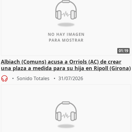
01:19
Albiach (Comuns) acusa a Orriols (AC) de crear
una plaza a medida para su hija en Ripoll (Girona)
Sonido Totales
31/07/2026