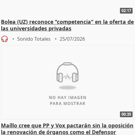
02:17
Bolea (UZ) reconoce "competencia" en la oferta de
las universidades privadas
Sonido Totales
25/07/2026
00:35
Maíllo cree que PP y Vox pactarán sin la oposición
la renovación de órganos como el Defensor