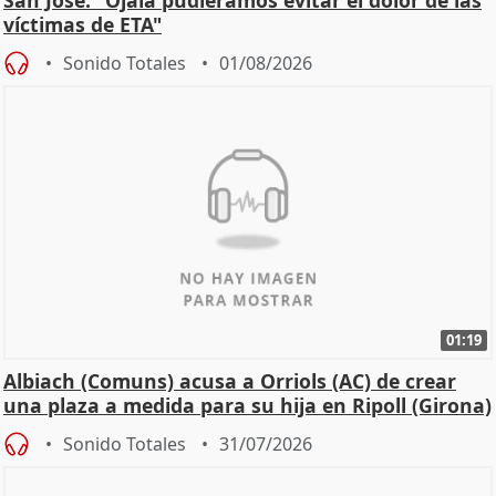
víctimas de ETA"
Sonido Totales
01/08/2026
01:19
Albiach (Comuns) acusa a Orriols (AC) de crear
una plaza a medida para su hija en Ripoll (Girona)
Sonido Totales
31/07/2026