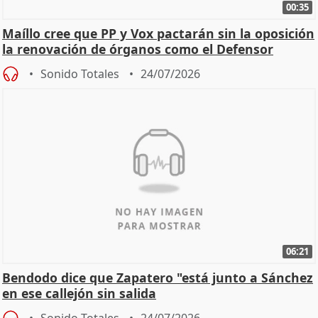
00:35
Maíllo cree que PP y Vox pactarán sin la oposición
la renovación de órganos como el Defensor
Sonido Totales
24/07/2026
06:21
Bendodo dice que Zapatero "está junto a Sánchez
en ese callejón sin salida