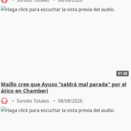
01:48
Maíllo cree que Ayuso "saldrá mal parada" por el
ático en Chamberí
Sonido Totales
08/08/2026