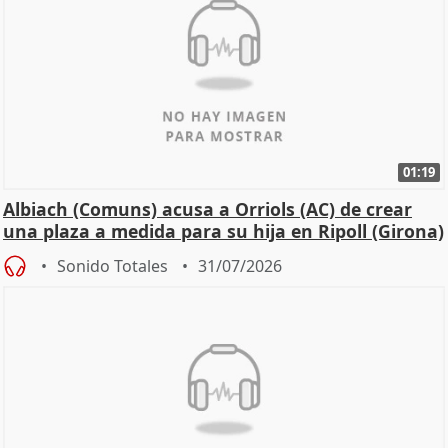
01:19
Albiach (Comuns) acusa a Orriols (AC) de crear
una plaza a medida para su hija en Ripoll (Girona)
Sonido Totales
31/07/2026