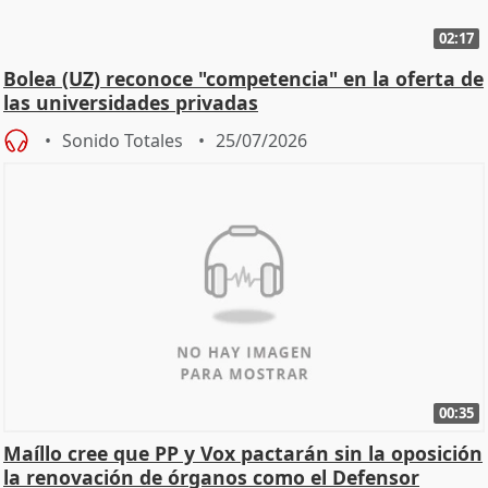
02:17
Bolea (UZ) reconoce "competencia" en la oferta de
las universidades privadas
Sonido Totales
25/07/2026
00:35
Maíllo cree que PP y Vox pactarán sin la oposición
la renovación de órganos como el Defensor