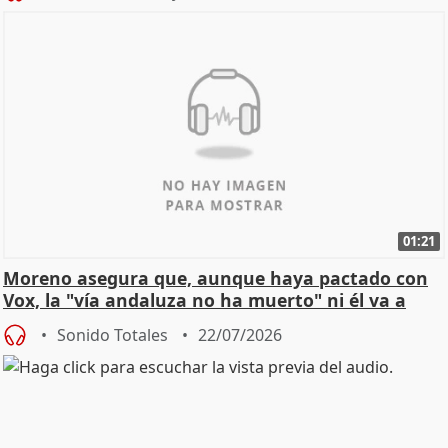
01:21
Moreno asegura que, aunque haya pactado con
Vox, la "vía andaluza no ha muerto" ni él va a
"cambiar"
Sonido Totales
22/07/2026