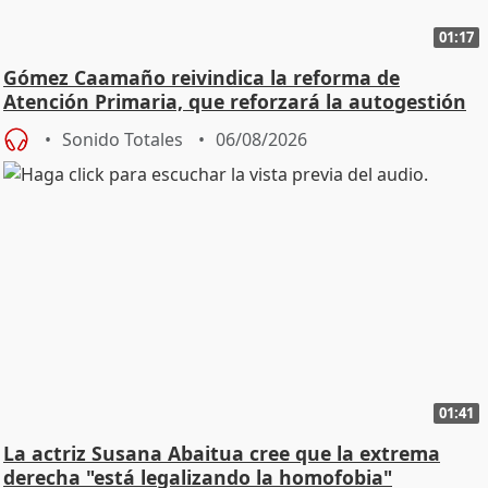
01:17
Gómez Caamaño reivindica la reforma de
Atención Primaria, que reforzará la autogestión
Sonido Totales
06/08/2026
01:41
La actriz Susana Abaitua cree que la extrema
derecha "está legalizando la homofobia"