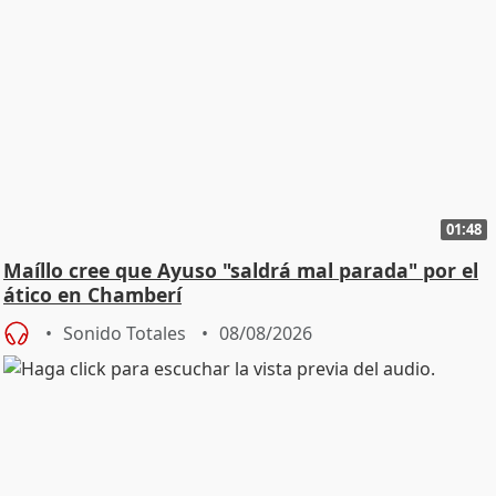
01:48
Maíllo cree que Ayuso "saldrá mal parada" por el
ático en Chamberí
Sonido Totales
08/08/2026