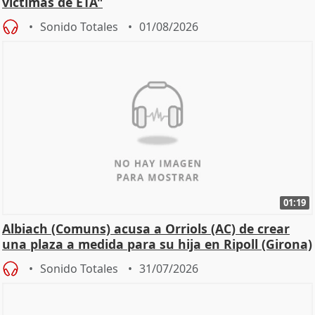
víctimas de ETA"
Sonido Totales
01/08/2026
01:19
Albiach (Comuns) acusa a Orriols (AC) de crear
una plaza a medida para su hija en Ripoll (Girona)
Sonido Totales
31/07/2026