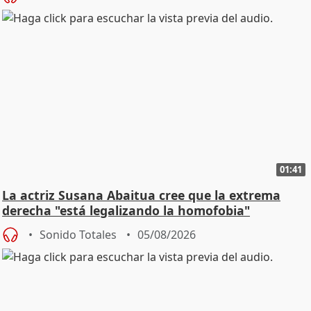
01:41
La actriz Susana Abaitua cree que la extrema
derecha "está legalizando la homofobia"
Sonido Totales
05/08/2026