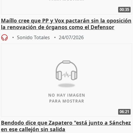
00:35
Maíllo cree que PP y Vox pactarán sin la oposición
la renovación de órganos como el Defensor
Sonido Totales
24/07/2026
06:21
Bendodo dice que Zapatero "está junto a Sánchez
en ese callejón sin salida