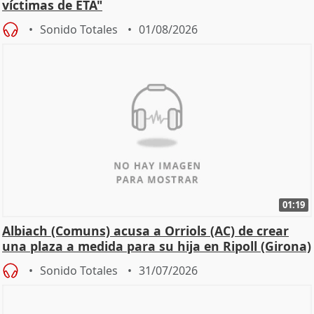
víctimas de ETA"
Sonido Totales
01/08/2026
01:19
Albiach (Comuns) acusa a Orriols (AC) de crear
una plaza a medida para su hija en Ripoll (Girona)
Sonido Totales
31/07/2026