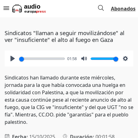
Abonados
Sindicatos "llaman a seguir movilizándose" al
ver "insuficiente" el alto al fuego en Gaza
01:58
Play
Mute
Setti
Sindicatos han llamado durante este miércoles,
jornada para la que había convocada una huelga en
solidaridad con Palestina, a que la movilización por
esta causa continúe pese al reciente anuncio de alto al
fuego, que la CIG ve "insuficiente" y del que UGT "no se
fía". Mientras, CC.OO. pide "garantías" para el pueblo
palestino.
Fecha:
15/10/2025
Duración:
00:01:58