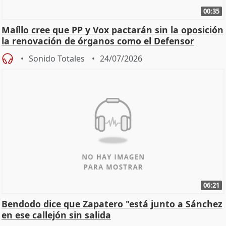
00:35
Maíllo cree que PP y Vox pactarán sin la oposición
la renovación de órganos como el Defensor
Sonido Totales
24/07/2026
06:21
Bendodo dice que Zapatero "está junto a Sánchez
en ese callejón sin salida