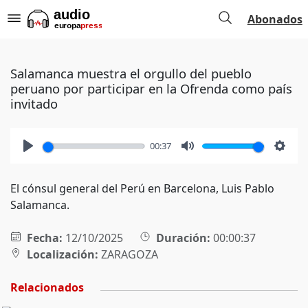
Abonados
Salamanca muestra el orgullo del pueblo
peruano por participar en la Ofrenda como país
invitado
00:37
Play
Mute
Setti
El cónsul general del Perú en Barcelona, Luis Pablo
Salamanca.
Fecha:
12/10/2025
Duración:
00:00:37
Localización:
ZARAGOZA
Relacionados