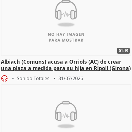
01:19
Albiach (Comuns) acusa a Orriols (AC) de crear
una plaza a medida para su hija en Ripoll (Girona)
Sonido Totales
31/07/2026