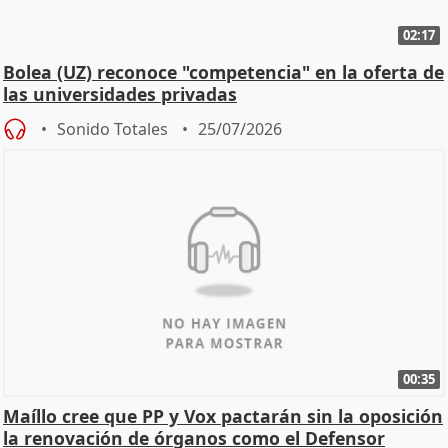
02:17
Bolea (UZ) reconoce "competencia" en la oferta de
las universidades privadas
Sonido Totales
25/07/2026
00:35
Maíllo cree que PP y Vox pactarán sin la oposición
la renovación de órganos como el Defensor