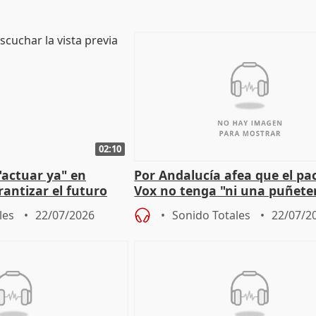
02:10
"actuar ya" en
Por Andalucía afea que el pa
antizar el futuro
Vox no tenga "ni una puñete
 país
medida" contra violencia ma
les
22/07/2026
Sonido Totales
22/07/2