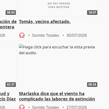
08:04
18:07
ación de
Tomás, vecino afectado.
rontera
026
Sonido Totales
30/07/2026
02:37
08:34
tud y
Marlaska dice que el viento ha
cío Díaz
complicado las labores de extinción
durante la madrugada
026
Sonido Totales
27/07/2026