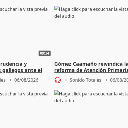
09:34
prudencia y
Gómez Caamaño reivindica l
s gallegos ante el
reforma de Atención Primari
e agosto
reforzará la autogestión
les
06/08/2026
Sonido Totales
06/08/2