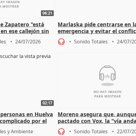
06:21
e Zapatero "está
Marlaska pide centrarse en l
en ese callejón sin
emergencia y evitar el confli
político
les
24/07/2026
Sonido Totales
24/07/2
02:17
 personas en Huelva
Moreno asegura que, aunqu
complicado por el
pactado con Vox, la "vía and
ha muerto" ni él va a "cambi
les y Ambiente
Sonido Totales
22/07/2