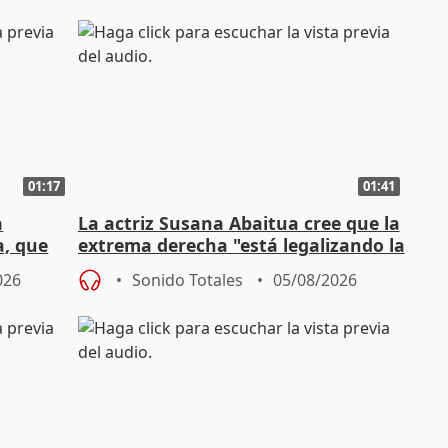
01:17
01:41
a
La actriz Susana Abaitua cree que la
a, que
extrema derecha "está legalizando la
homofobia"
026
Sonido Totales
05/08/2026