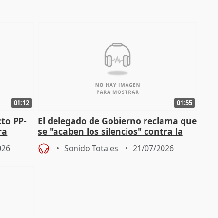
01:12
01:55
cto PP-
El delegado de Gobierno reclama que
ra
se "acaben los silencios" contra la
chista
violencia de género
026
Sonido Totales
21/07/2026