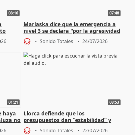
08:16
07:48
a
Marlaska dice que la emergencia a
cto
nivel 3 se declara "por la agresividad
de los incendios"
026
Sonido Totales
24/07/2026
01:21
08:53
e haya
Llorca defiende que los
aluza no
presupuestos dan “estabilidad” y
ar"
dice que no ha hablado con Feijóo
026
Sonido Totales
22/07/2026