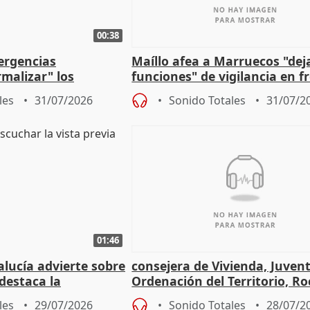
00:38
ergencias
Maíllo afea a Marruecos "dej
malizar" los
funciones" de vigilancia en f
frir un incendio
con Ceuta
les
31/07/2026
Sonido Totales
31/07/2
01:46
lucía advierte sobre
consejera de Vivienda, Juven
 destaca la
Ordenación del Territorio, Ro
la prevención
les
29/07/2026
Sonido Totales
28/07/2