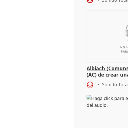
Sonido Tota
Albiach (Comuns
(AC) de crear un
para su hija en R
Sonido Tota