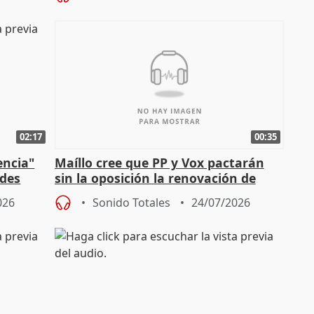
02:17
00:35
encia"
Maíllo cree que PP y Vox pactarán
ades
sin la oposición la renovación de
órganos como el Defensor
026
Sonido Totales
24/07/2026