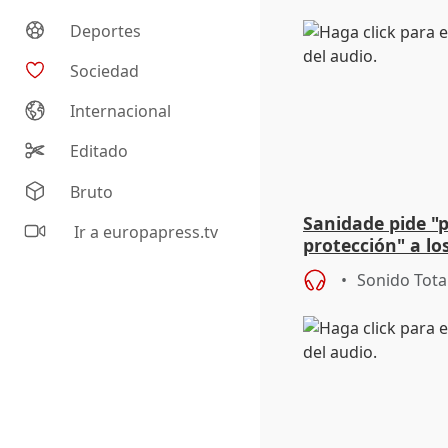
Deportes
Sociedad
Internacional
Editado
Bruto
Sanidade pide "
Ir a europapress.tv
protección" a lo
eclipse del 12 d
Sonido Tota