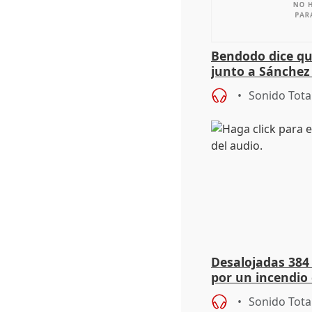
Bendodo dice qu
junto a Sánchez 
salida
Sonido Tota
Desalojadas 384
por un incendio 
viento
Sonido Tota