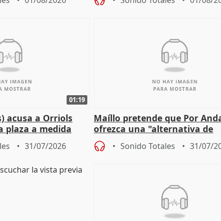
les
01/08/2026
Sonido Totales
01/08/2
01:19
) acusa a Orriols
Maíllo pretende que Por And
a plaza a medida
ofrezca una "alternativa de
ipoll (Girona)
gobierno" con su labor de op
les
31/07/2026
Sonido Totales
31/07/2