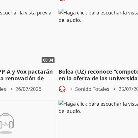
00:34
PP-A y Vox pactarán
Bolea (UZ) reconoce "compet
 la renovación de
en la oferta de las universid
 Defensor
privadas
les
26/07/2026
Sonido Totales
25/07/2