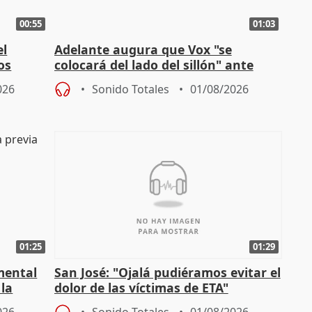
00:55
01:03
el
Adelante augura que Vox "se
os
colocará del lado del sillón" ante
es
iniciativas de la oposición
026
Sonido Totales
01/08/2026
01:25
01:29
mental
San José: "Ojalá pudiéramos evitar el
 la
dolor de las víctimas de ETA"