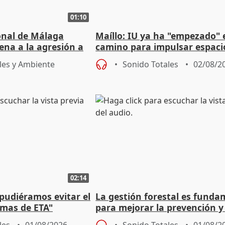
01:10
ional de Málaga
Maíllo: IU ya ha "empezado" 
ena a la agresión a
camino para impulsar espaci
de Urgencias
unitarios para las municipal
les y Ambiente
Sonido Totales
02/08/2
02:14
 pudiéramos evitar el
La gestión forestal es funda
timas de ETA"
para mejorar la prevención y
actuación frente a incendios