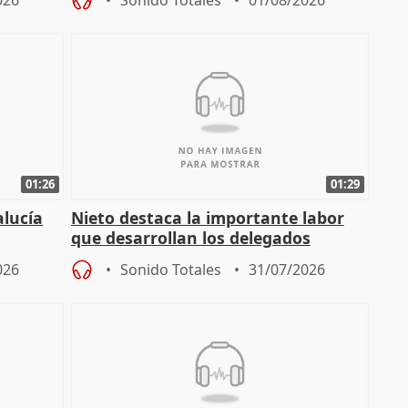
026
Sonido Totales
01/08/2026
01:26
01:29
alucía
Nieto destaca la importante labor
que desarrollan los delegados
osición
territoriales de la Junta
026
Sonido Totales
31/07/2026