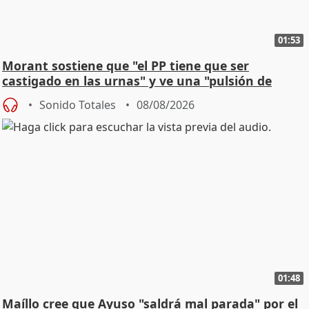
01:53
Morant sostiene que "el PP tiene que ser
castigado en las urnas" y ve una "pulsión de
cambio"
Sonido Totales
08/08/2026
01:48
Maíllo cree que Ayuso "saldrá mal parada" por el